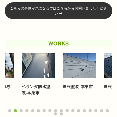
こちらの事例が気になる方はこちらからお問い合わせくださ
い
WORKS
岐阜県
ベランダ防水塗
屋根塗装-本巣市
屋根塗
市
装-本巣市
1
2
3
4
5
6
7
8
9
10
11
12
13
14
15
16
17
18
19
20